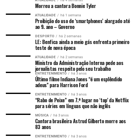
ATUALIDADE
há 4 semanas
Morreu a cantora Bonnie Tyler
ATUALIDADE
há 1 semana
Proibição do uso de ‘smartphones’ alargado até
ao 9. ano – Governo
DESPORTO
há 2 semanas
LE: Benfica ainda a meio gás enfrenta primeiro
teste de nova época
ATUALIDADE
há 2 semanas
Ministro da Administração Interna pede aos
jornalistas respeito pelo seu trabalho
ENTRETENIMENTO
há 3 anos
Último filme Indiana Jones “é um esplêndido
adeus” para Harrison Ford
ENTRETENIMENTO
há 3 anos
“Rabo de Peixe” em 7.º lugar no ‘top’ da Netflix
para séries em línguas que não inglês
MÚSICA
há 3 anos
Cantora brasileira Astrud Gilberto morre aos
83 anos
ENTRETENIMENTO
há 3 anos