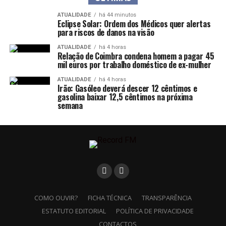
ATUALIDADE
há 44 minutos
Eclipse Solar: Ordem dos Médicos quer alertas
para riscos de danos na visão
ATUALIDADE
há 4 horas
Relação de Coimbra condena homem a pagar 45
mil euros por trabalho doméstico de ex-mulher
ATUALIDADE
há 4 horas
Irão: Gasóleo deverá descer 12 cêntimos e
gasolina baixar 12,5 cêntimos na próxima
semana
COMO OUVIR?
FICHA TÉCNICA
TRANSPARÊNCIA
ESTATUTO EDITORIAL
POLÍTICA DE PRIVACIDADE
CONTACTOS