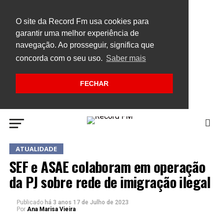
O site da Record Fm usa cookies para
garantir uma melhor experiência de
navegação. Ao prosseguir, significa que
concorda com o seu uso.
Saber mais
FECHAR
ATUALIDADE
SEF e ASAE colaboram em operação
da PJ sobre rede de imigração ilegal
Publicado
há 3 anos
17 de Julho de 2023
Por
Ana Marisa Vieira