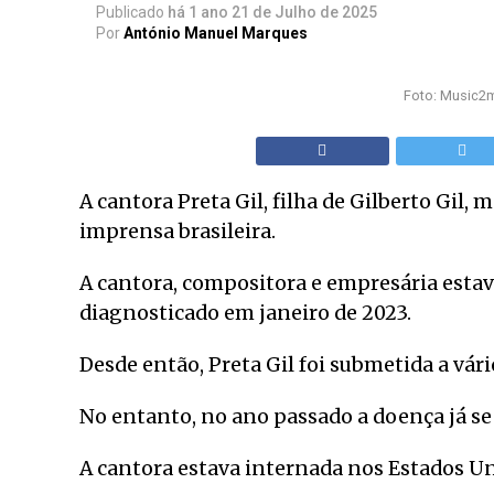
Publicado
há 1 ano
21 de Julho de 2025
Por
António Manuel Marques
Foto: Music2m
A cantora Preta Gil, filha de Gilberto Gil,
imprensa brasileira.
A cantora, compositora e empresária estav
diagnosticado em janeiro de 2023.
Desde então, Preta Gil foi submetida a vár
No entanto, no ano passado a doença já se 
A cantora estava internada nos Estados Uni