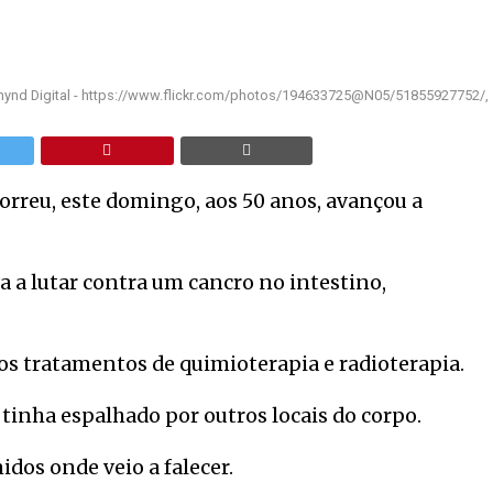
ynd Digital - https://www.flickr.com/photos/194633725@N05/51855927752/,
 morreu, este domingo, aos 50 anos, avançou a
a a lutar contra um cancro no intestino,
ios tratamentos de quimioterapia e radioterapia.
tinha espalhado por outros locais do corpo.
dos onde veio a falecer.