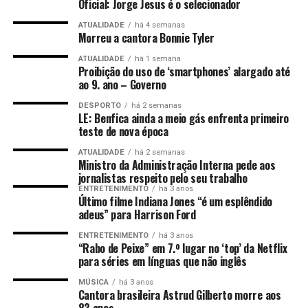
Oficial: Jorge Jesus é o selecionador
ATUALIDADE
há 4 semanas
Morreu a cantora Bonnie Tyler
ATUALIDADE
há 1 semana
Proibição do uso de ‘smartphones’ alargado até
ao 9. ano – Governo
DESPORTO
há 2 semanas
LE: Benfica ainda a meio gás enfrenta primeiro
teste de nova época
ATUALIDADE
há 2 semanas
Ministro da Administração Interna pede aos
jornalistas respeito pelo seu trabalho
ENTRETENIMENTO
há 3 anos
Último filme Indiana Jones “é um esplêndido
adeus” para Harrison Ford
ENTRETENIMENTO
há 3 anos
“Rabo de Peixe” em 7.º lugar no ‘top’ da Netflix
para séries em línguas que não inglês
MÚSICA
há 3 anos
Cantora brasileira Astrud Gilberto morre aos
83 anos