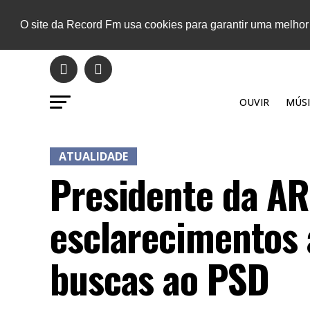
O site da Record Fm usa cookies para garantir uma melhor
OUVIR
MÚSI
ATUALIDADE
Presidente da AR
esclarecimentos 
buscas ao PSD