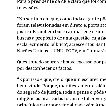
Para o presidente da AR é claro que foi c
televisões.
“No sentido em que, como toda a gente pôd
foram televisionadas em direto e, portant
justiça. E também busca a uma sede de um 
buscas a propósito de uma questão, cuja f
esclarecimento público”, acrescentou Santo
Nações Unidas – UNU-EGOV, em Guimarães,
Questionado sobre se houve excesso por pa
por desconhecer os factos.
“E por isso é que, creio, que um esclarecim
bem-vindo. Porque, manifestamente, além d
do segredo de justiça, toda a gente o pôde
diligências praticadas foram de tal enverg
princípios da proporcionalidade vêm à me