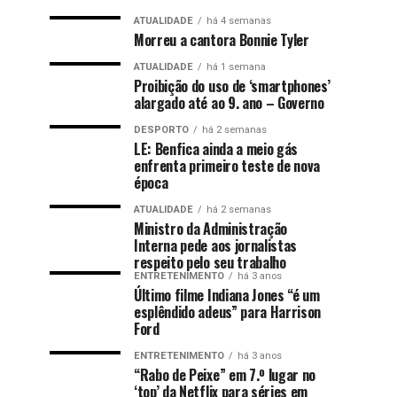
ATUALIDADE
há 4 semanas
Morreu a cantora Bonnie Tyler
ATUALIDADE
há 1 semana
Proibição do uso de ‘smartphones’
alargado até ao 9. ano – Governo
DESPORTO
há 2 semanas
LE: Benfica ainda a meio gás
enfrenta primeiro teste de nova
época
ATUALIDADE
há 2 semanas
Ministro da Administração
Interna pede aos jornalistas
respeito pelo seu trabalho
ENTRETENIMENTO
há 3 anos
Último filme Indiana Jones “é um
esplêndido adeus” para Harrison
Ford
ENTRETENIMENTO
há 3 anos
“Rabo de Peixe” em 7.º lugar no
‘top’ da Netflix para séries em