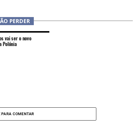
NÃO PERDER
s vai ser o novo
a Polónia
E PARA COMENTAR