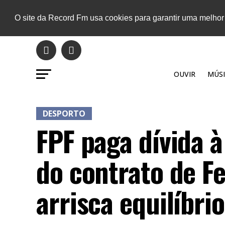
O site da Record Fm usa cookies para garantir uma melhor
OUVIR
MÚSI
DESPORTO
FPF paga dívida 
do contrato de F
arrisca equilíbri