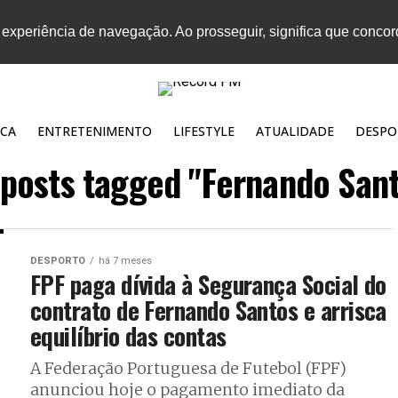
 experiência de navegação. Ao prosseguir, significa que conco
CA
ENTRETENIMENTO
LIFESTYLE
ATUALIDADE
DESPO
 posts tagged "Fernando San
DESPORTO
há 7 meses
FPF paga dívida à Segurança Social do
contrato de Fernando Santos e arrisca
equilíbrio das contas
A Federação Portuguesa de Futebol (FPF)
anunciou hoje o pagamento imediato da