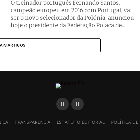
O treinador português Fernando Santos,
campeão europeu em 2016 com Portugal, vai
ser o novo selecionador da Polónia, anunciou
hoje o presidente da Federação Polaca de...
AIS ARTIGOS
NICA
TRANSPARÊNCIA
ESTATUTO EDITORIAL
POLÍTICA DE