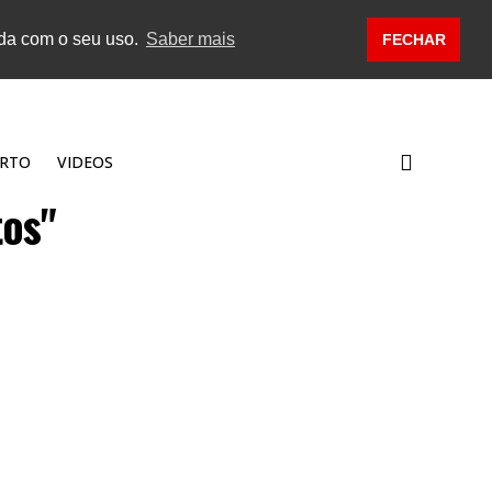
rda com o seu uso.
Saber mais
FECHAR
RTO
VIDEOS
tos"