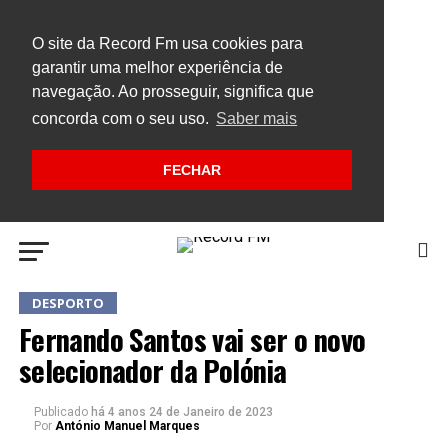
O site da Record Fm usa cookies para
garantir uma melhor experiência de
navegação. Ao prosseguir, significa que
concorda com o seu uso.
Saber mais
FECHAR
DESPORTO
Fernando Santos vai ser o novo
selecionador da Polónia
Publicado
há 4 anos
24 de Janeiro de 2023
Por
António Manuel Marques