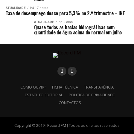
ATUALIDADE
há 17 horas
Taxa de desemprego desce para 5,3% no 2.º trimestre – INE
ATUALIDADE
há 2 dias
Quase todas as bacias hidrográficas com
quantidade de água acima do normal em julho
COMO OUVIR?
FICHA TÉCNICA
TRANSPARÊNCIA
ESTATUTO EDITORIAL
POLÍTICA DE PRIVACIDADE
CONTACTOS
Copyright © 2019 | Record FM | Todos os direitos reservados