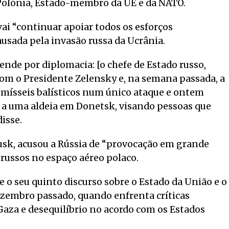
 Polónia, Estado-membro da UE e da NATO.
ai “continuar apoiar todos os esforços
ausada pela invasão russa da Ucrânia.
ende por diplomacia: [o chefe de Estado russo,
com o Presidente Zelensky e, na semana passada, a
 mísseis balísticos num único ataque e ontem
s a uma aldeia em Donetsk, visando pessoas que
isse.
usk, acusou a Rússia de “provocação em grande
 russos no espaço aéreo polaco.
 o seu quinto discurso sobre o Estado da União e o
zembro passado, quando enfrenta críticas
Gaza e desequilíbrio no acordo com os Estados