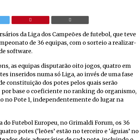
sários da Liga dos Campeões de futebol, que teve
peonato de 36 equipas, com o sorteio a realizar-
de software.
s, as equipas disputarão oito jogos, quatro em
ntes inseridos numa só Liga, ao invés de uma fase
de constituição dos potes pelos quais serão
o por base o coeficiente no ranking do organismo,
do no Pote 1, independentemente do lugar na
asa do Futebol Europeu, no Grimaldi Forum, os 36
tro potes (‘leões’ estão no terceiro e ‘águias’ no
eados dois adversários de cada pote, incluindo o