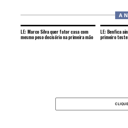
A 
LE: Marco Silva quer fator casa com
LE: Benfica ai
mesmo peso decisório na primeira mão
primeiro teste
CLIQU