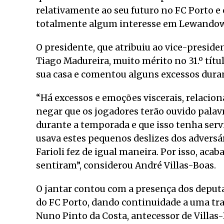
relativamente ao seu futuro no FC Porto e 
totalmente algum interesse em Lewandow
O presidente, que atribuiu ao vice-presiden
Tiago Madureira, muito mérito no 31.º títu
sua casa e comentou alguns excessos duran
“Há excessos e emoções viscerais, relacio
negar que os jogadores terão ouvido palav
durante a temporada e que isso tenha ser
usava estes pequenos deslizes dos adversá
Farioli fez de igual maneira. Por isso, aca
sentiram”, considerou André Villas-Boas.
O jantar contou com a presença dos deput
do FC Porto, dando continuidade a uma trad
Nuno Pinto da Costa, antecessor de Villas