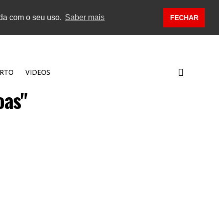
rda com o seu uso.
Saber mais
FECHAR
RTO
VIDEOS
oas"