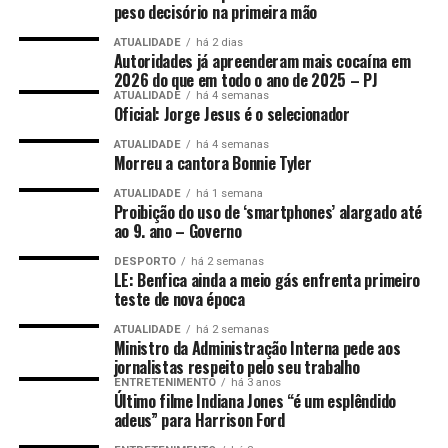
peso decisório na primeira mão
ATUALIDADE
há 2 dias
Autoridades já apreenderam mais cocaína em
2026 do que em todo o ano de 2025 – PJ
ATUALIDADE
há 4 semanas
Oficial: Jorge Jesus é o selecionador
ATUALIDADE
há 4 semanas
Morreu a cantora Bonnie Tyler
ATUALIDADE
há 1 semana
Proibição do uso de ‘smartphones’ alargado até
ao 9. ano – Governo
DESPORTO
há 2 semanas
LE: Benfica ainda a meio gás enfrenta primeiro
teste de nova época
ATUALIDADE
há 2 semanas
Ministro da Administração Interna pede aos
jornalistas respeito pelo seu trabalho
ENTRETENIMENTO
há 3 anos
Último filme Indiana Jones “é um esplêndido
adeus” para Harrison Ford