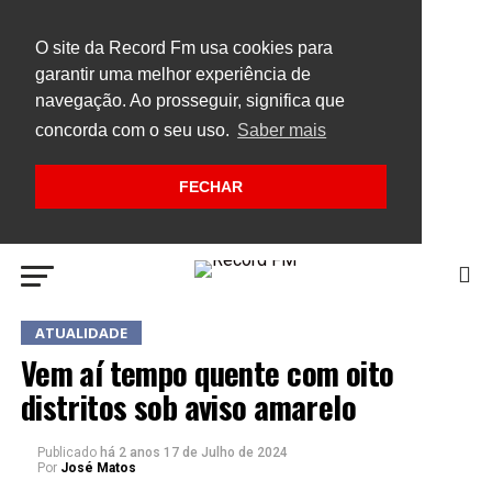
O site da Record Fm usa cookies para
garantir uma melhor experiência de
navegação. Ao prosseguir, significa que
concorda com o seu uso.
Saber mais
FECHAR
ATUALIDADE
Vem aí tempo quente com oito
distritos sob aviso amarelo
Publicado
há 2 anos
17 de Julho de 2024
Por
José Matos