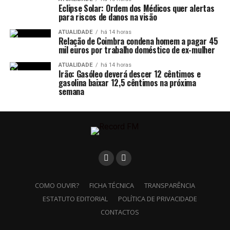
Eclipse Solar: Ordem dos Médicos quer alertas
para riscos de danos na visão
ATUALIDADE
há 14 horas
Relação de Coimbra condena homem a pagar 45
mil euros por trabalho doméstico de ex-mulher
ATUALIDADE
há 14 horas
Irão: Gasóleo deverá descer 12 cêntimos e
gasolina baixar 12,5 cêntimos na próxima
semana
COMO OUVIR?
FICHA TÉCNICA
TRANSPARÊNCIA
ESTATUTO EDITORIAL
POLÍTICA DE PRIVACIDADE
CONTACTOS