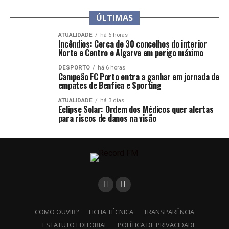
ÚLTIMAS
ATUALIDADE
há 6 horas
Incêndios: Cerca de 30 concelhos do interior
Norte e Centro e Algarve em perigo máximo
DESPORTO
há 6 horas
Campeão FC Porto entra a ganhar em jornada de
empates de Benfica e Sporting
ATUALIDADE
há 3 dias
Eclipse Solar: Ordem dos Médicos quer alertas
para riscos de danos na visão
COMO OUVIR?
FICHA TÉCNICA
TRANSPARÊNCIA
ESTATUTO EDITORIAL
POLÍTICA DE PRIVACIDADE