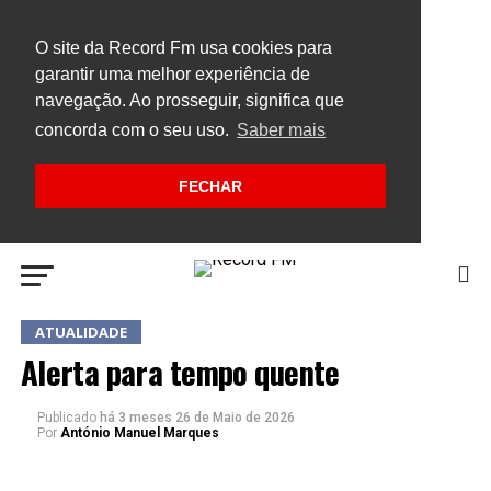
O site da Record Fm usa cookies para
garantir uma melhor experiência de
navegação. Ao prosseguir, significa que
concorda com o seu uso.
Saber mais
FECHAR
ATUALIDADE
Alerta para tempo quente
Publicado
há 3 meses
26 de Maio de 2026
Por
António Manuel Marques