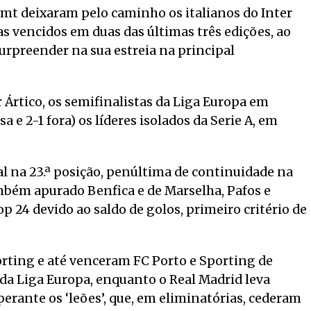
imt deixaram pelo caminho os italianos do Inter
tas vencidos em duas das últimas três edições, ao
urpreender na sua estreia na principal
r Ártico, os semifinalistas da Liga Europa em
 e 2-1 fora) os líderes isolados da Serie A, em
al na 23.ª posição, penúltima de continuidade na
bém apurado Benfica e de Marselha, Pafos e
p 24 devido ao saldo de golos, primeiro critério de
ting e até venceram FC Porto e Sporting de
 da Liga Europa, enquanto o Real Madrid leva
erante os ‘leões’, que, em eliminatórias, cederam