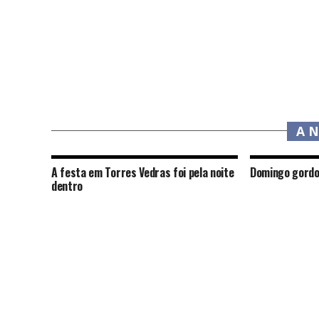
A 
A festa em Torres Vedras foi pela noite
Domingo gordo
dentro