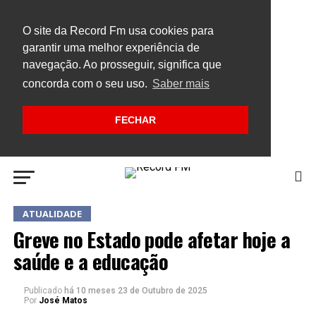
O site da Record Fm usa cookies para
garantir uma melhor experiência de
navegação. Ao prosseguir, significa que
concorda com o seu uso.
Saber mais
FECHAR
ATUALIDADE
Greve no Estado pode afetar hoje a
saúde e a educação
Publicado
há 10 meses
23 de Outubro de 2025
Por
José Matos