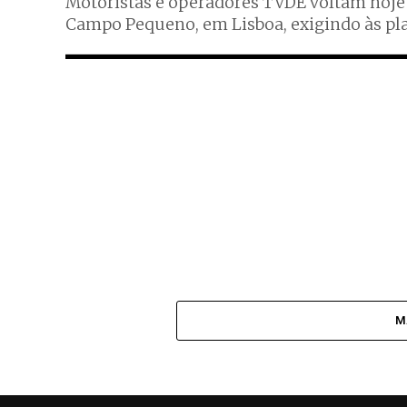
Motoristas e operadores TVDE voltam hoje 
Campo Pequeno, em Lisboa, exigindo às plat
M