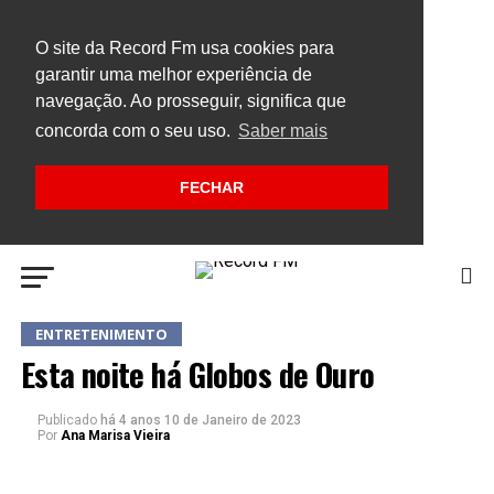
O site da Record Fm usa cookies para
garantir uma melhor experiência de
navegação. Ao prosseguir, significa que
concorda com o seu uso.
Saber mais
FECHAR
ENTRETENIMENTO
Esta noite há Globos de Ouro
Publicado
há 4 anos
10 de Janeiro de 2023
Por
Ana Marisa Vieira