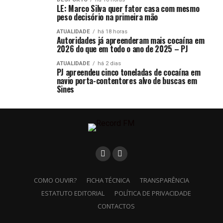
LE: Marco Silva quer fator casa com mesmo
peso decisório na primeira mão
ATUALIDADE
há 18 horas
Autoridades já apreenderam mais cocaína em
2026 do que em todo o ano de 2025 – PJ
ATUALIDADE
há 2 dias
PJ apreendeu cinco toneladas de cocaína em
navio porta-contentores alvo de buscas em
Sines
COMO OUVIR?
FICHA TÉCNICA
TRANSPARÊNCIA
ESTATUTO EDITORIAL
POLÍTICA DE PRIVACIDADE
CONTACTOS