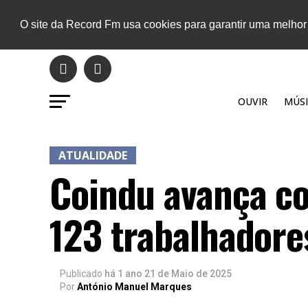
O site da Record Fm usa cookies para garantir uma melhor
OUVIR
MÚSI
ATUALIDADE
Coindu avança c
123 trabalhadore
Publicado
há 1 ano
21 de Maio de 2025
Por
António Manuel Marques