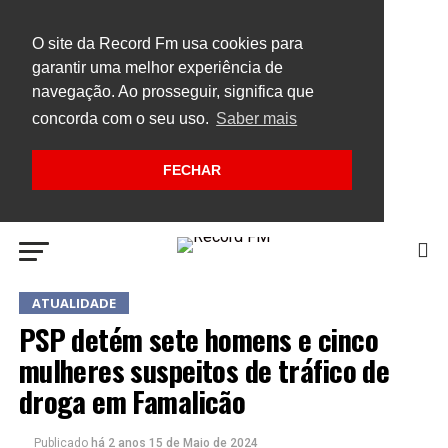
O site da Record Fm usa cookies para
garantir uma melhor experiência de
navegação. Ao prosseguir, significa que
concorda com o seu uso.
Saber mais
FECHAR
ATUALIDADE
PSP detém sete homens e cinco
mulheres suspeitos de tráfico de
droga em Famalicão
Publicado
há 2 anos
15 de Maio de 2024