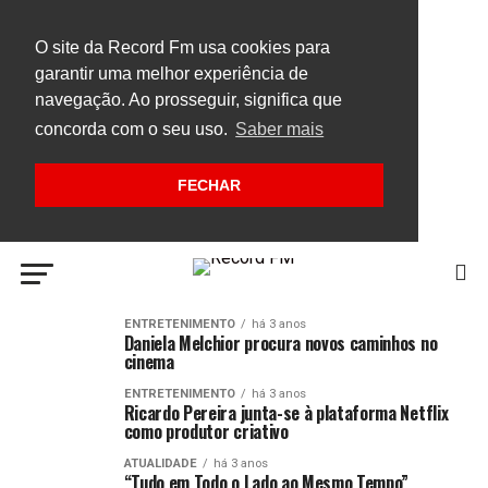
O site da Record Fm usa cookies para
garantir uma melhor experiência de
navegação. Ao prosseguir, significa que
concorda com o seu uso.
Saber mais
FECHAR
ENTRETENIMENTO
há 3 anos
Daniela Melchior procura novos caminhos no
cinema
ENTRETENIMENTO
há 3 anos
Ricardo Pereira junta-se à plataforma Netflix
como produtor criativo
ATUALIDADE
há 3 anos
“Tudo em Todo o Lado ao Mesmo Tempo”