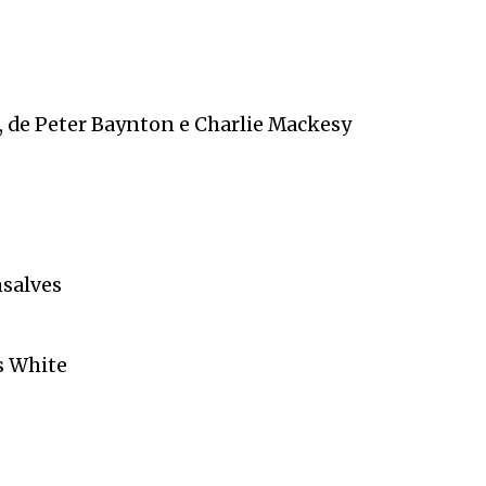
”, de Peter Baynton e Charlie Mackesy
nsalves
s White