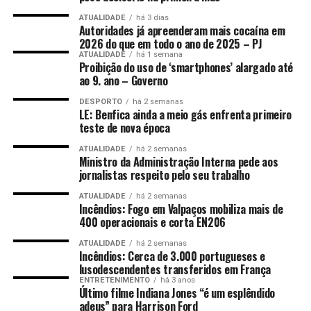
ATUALIDADE
há 3 dias
Autoridades já apreenderam mais cocaína em
2026 do que em todo o ano de 2025 – PJ
ATUALIDADE
há 1 semana
Proibição do uso de ‘smartphones’ alargado até
ao 9. ano – Governo
DESPORTO
há 2 semanas
LE: Benfica ainda a meio gás enfrenta primeiro
teste de nova época
ATUALIDADE
há 2 semanas
Ministro da Administração Interna pede aos
jornalistas respeito pelo seu trabalho
ATUALIDADE
há 2 semanas
Incêndios: Fogo em Valpaços mobiliza mais de
400 operacionais e corta EN206
ATUALIDADE
há 2 semanas
Incêndios: Cerca de 3.000 portugueses e
lusodescendentes transferidos em França
ENTRETENIMENTO
há 3 anos
Último filme Indiana Jones “é um esplêndido
adeus” para Harrison Ford