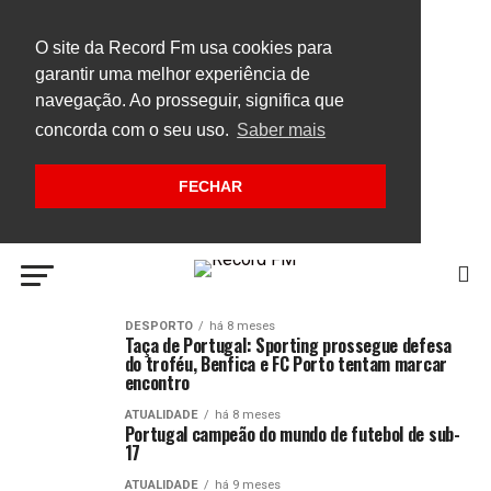
O site da Record Fm usa cookies para
garantir uma melhor experiência de
navegação. Ao prosseguir, significa que
concorda com o seu uso.
Saber mais
FECHAR
DESPORTO
há 8 meses
Taça de Portugal: Sporting prossegue defesa
do troféu, Benfica e FC Porto tentam marcar
encontro
ATUALIDADE
há 8 meses
Portugal campeão do mundo de futebol de sub-
17
ATUALIDADE
há 9 meses