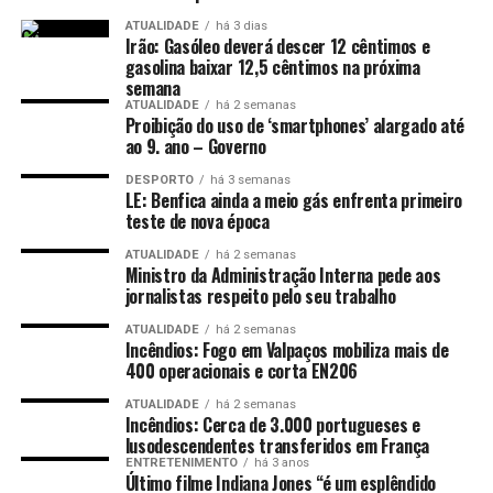
ATUALIDADE
há 3 dias
Irão: Gasóleo deverá descer 12 cêntimos e
gasolina baixar 12,5 cêntimos na próxima
semana
ATUALIDADE
há 2 semanas
Proibição do uso de ‘smartphones’ alargado até
ao 9. ano – Governo
DESPORTO
há 3 semanas
LE: Benfica ainda a meio gás enfrenta primeiro
teste de nova época
ATUALIDADE
há 2 semanas
Ministro da Administração Interna pede aos
jornalistas respeito pelo seu trabalho
ATUALIDADE
há 2 semanas
Incêndios: Fogo em Valpaços mobiliza mais de
400 operacionais e corta EN206
ATUALIDADE
há 2 semanas
Incêndios: Cerca de 3.000 portugueses e
lusodescendentes transferidos em França
ENTRETENIMENTO
há 3 anos
Último filme Indiana Jones “é um esplêndido