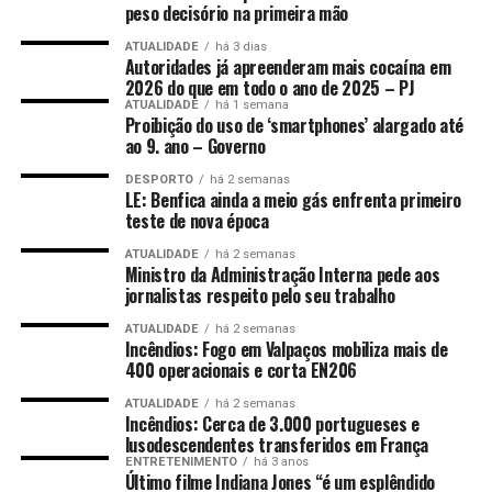
peso decisório na primeira mão
ATUALIDADE
há 3 dias
Autoridades já apreenderam mais cocaína em
2026 do que em todo o ano de 2025 – PJ
ATUALIDADE
há 1 semana
Proibição do uso de ‘smartphones’ alargado até
ao 9. ano – Governo
DESPORTO
há 2 semanas
LE: Benfica ainda a meio gás enfrenta primeiro
teste de nova época
ATUALIDADE
há 2 semanas
Ministro da Administração Interna pede aos
jornalistas respeito pelo seu trabalho
ATUALIDADE
há 2 semanas
Incêndios: Fogo em Valpaços mobiliza mais de
400 operacionais e corta EN206
ATUALIDADE
há 2 semanas
Incêndios: Cerca de 3.000 portugueses e
lusodescendentes transferidos em França
ENTRETENIMENTO
há 3 anos
Último filme Indiana Jones “é um esplêndido