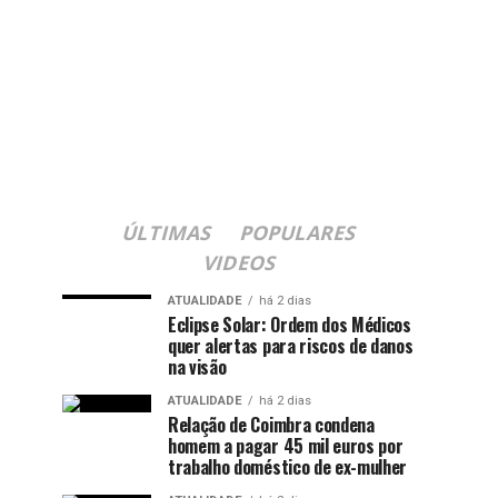
ÚLTIMAS
POPULARES
VIDEOS
ATUALIDADE
há 2 dias
Eclipse Solar: Ordem dos Médicos
quer alertas para riscos de danos
na visão
ATUALIDADE
há 2 dias
Relação de Coimbra condena
homem a pagar 45 mil euros por
trabalho doméstico de ex-mulher