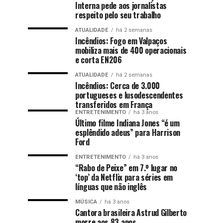
Interna pede aos jornalistas
respeito pelo seu trabalho
ATUALIDADE
há 2 semanas
Incêndios: Fogo em Valpaços
mobiliza mais de 400 operacionais
e corta EN206
ATUALIDADE
há 2 semanas
Incêndios: Cerca de 3.000
portugueses e lusodescendentes
transferidos em França
ENTRETENIMENTO
há 3 anos
Último filme Indiana Jones “é um
esplêndido adeus” para Harrison
Ford
ENTRETENIMENTO
há 3 anos
“Rabo de Peixe” em 7.º lugar no
‘top’ da Netflix para séries em
línguas que não inglês
MÚSICA
há 3 anos
Cantora brasileira Astrud Gilberto
morre aos 83 anos