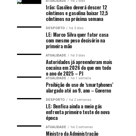
ATUALIDADE
há 2 dias
Irão: Gasóleo deverá descer 12
cêntimos e gasolina baixar 12,5
cêntimos na próxima semana
DESPORTO
há 3 dias
LE: Marco Silva quer fator casa
com mesmo peso decisório na
primeira mão
ATUALIDADE
há 3 dias
Autoridades já apreenderam mais
cocaína em 2026 do que em todo
o ano de 2025 – PJ
ATUALIDADE
há 1 semana
Proibição do uso de ‘smartphones’
alargado até ao 9. ano – Governo
DESPORTO
há 2 semanas
LE: Benfica ainda a meio gás
enfrenta primeiro teste de nova
época
ATUALIDADE
há 2 semanas
Ministro da Administração