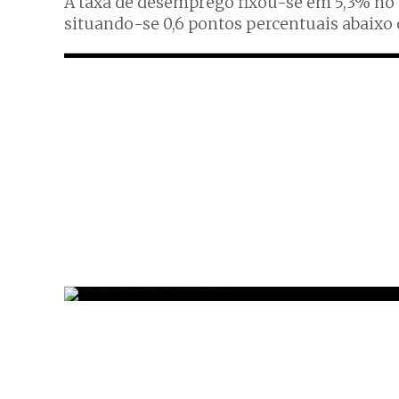
A taxa de desemprego fixou-se em 5,3% no s
situando-se 0,6 pontos percentuais abaixo 