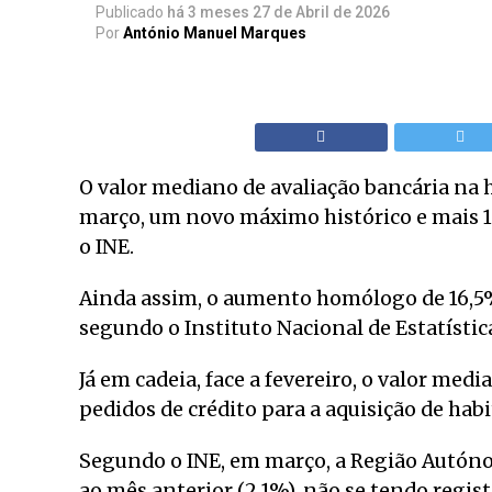
Publicado
há 3 meses
27 de Abril de 2026
Por
António Manuel Marques
O valor mediano de avaliação bancária na 
março, um novo máximo histórico e mais 1
o INE.
Ainda assim, o aumento homólogo de 16,5% 
segundo o Instituto Nacional de Estatística
Já em cadeia, face a fevereiro, o valor med
pedidos de crédito para a aquisição de habi
Segundo o INE, em março, a Região Autón
ao mês anterior (2,1%), não se tendo regis