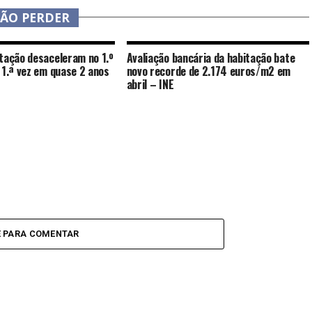
NÃO PERDER
tação desaceleram no 1.º
Avaliação bancária da habitação bate
 1.ª vez em quase 2 anos
novo recorde de 2.174 euros/m2 em
abril – INE
E PARA COMENTAR