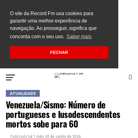
O site da Record Fm usa cookies para
garantir uma melhor experiência de
navegação. Ao prosseguir, significa que
concorda com o seu uso.
Saber mais
FECHAR
ATUALIDADE
Venezuela/Sismo: Número de
portugueses e lusodescendentes
mortos sobe para 60
Publicado
há 1 mês
30 de Junho de 2026