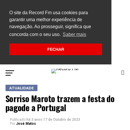
O site da Record Fm usa cookies para
garantir uma melhor experiência de
navegação. Ao prosseguir, significa que
concorda com o seu uso.
Saber mais
FECHAR
ATUALIDADE
Sorriso Maroto trazem a festa do
pagode a Portugal
Publicado
há 3 anos
17 de Outubro de 2023
Por
José Matos