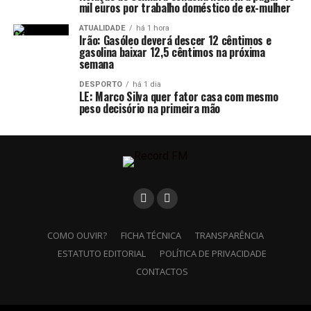
mil euros por trabalho doméstico de ex-mulher
ATUALIDADE
há 1 hora
Irão: Gasóleo deverá descer 12 cêntimos e
gasolina baixar 12,5 cêntimos na próxima
semana
DESPORTO
há 1 dia
LE: Marco Silva quer fator casa com mesmo
peso decisório na primeira mão
COMO OUVIR?
FICHA TÉCNICA
TRANSPARÊNCIA
ESTATUTO EDITORIAL
POLÍTICA DE PRIVACIDADE
CONTACTOS