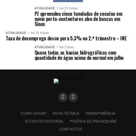
ATUALIDADE
há 21 horas
PJ apreendeu cinco toneladas de cocaína em
navio porta-contentores alvo de buscas em
Sines
ATUALIDADE
há 21 horas
Taxa de desemprego desce para 5,3% no 2.º trimestre – INE
ATUALIDADE
há 2 dias
Quase todas as bacias hidrográficas com
quantidade de água acima do normal em julho
COMO OUVIR?
FICHA TÉCNICA
TRANSPARÊNCIA
ESTATUTO EDITORIAL
POLÍTICA DE PRIVACIDADE
CONTACTOS