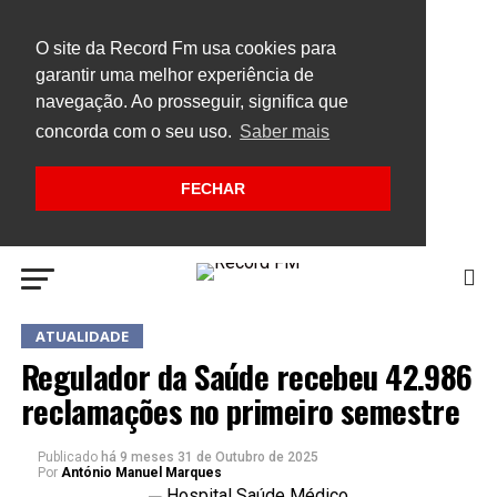
O site da Record Fm usa cookies para
garantir uma melhor experiência de
navegação. Ao prosseguir, significa que
concorda com o seu uso.
Saber mais
FECHAR
ATUALIDADE
Regulador da Saúde recebeu 42.986
reclamações no primeiro semestre
Publicado
há 9 meses
31 de Outubro de 2025
Por
António Manuel Marques