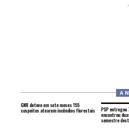
A 
GNR deteve em sete meses 155
PSP entregou 7
suspeitos atearem incêndios florestais
encontrou duas
semestre dest