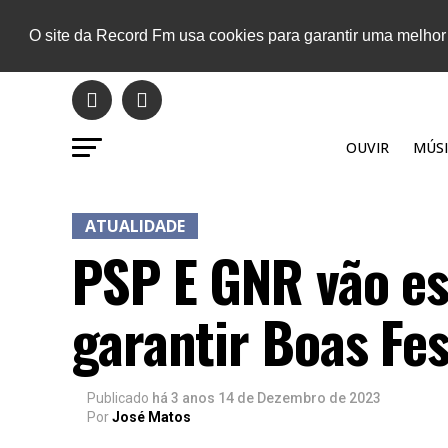
O site da Record Fm usa cookies para garantir uma melhor
OUVIR
MÚSI
ATUALIDADE
PSP E GNR vão es
garantir Boas Fe
Publicado
há 3 anos
14 de Dezembro de 2023
Por
José Matos