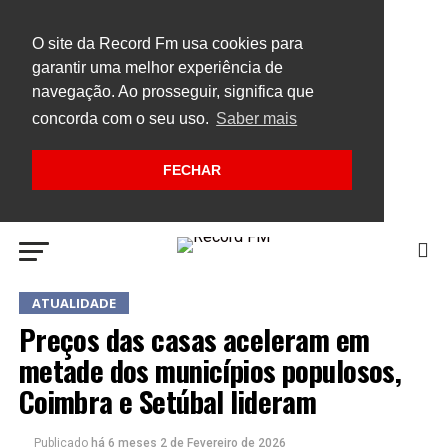
O site da Record Fm usa cookies para
garantir uma melhor experiência de
navegação. Ao prosseguir, significa que
concorda com o seu uso.
Saber mais
FECHAR
ATUALIDADE
Preços das casas aceleram em
metade dos municípios populosos,
Coimbra e Setúbal lideram
Publicado
há 6 meses
2 de Fevereiro de 2026