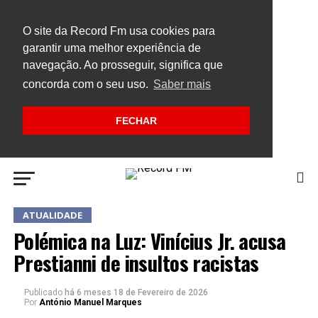
O site da Record Fm usa cookies para
garantir uma melhor experiência de
navegação. Ao prosseguir, significa que
concorda com o seu uso.
Saber mais
FECHAR
ATUALIDADE
Polémica na Luz: Vinícius Jr. acusa
Prestianni de insultos racistas
Publicado
há 6 meses
18 de Fevereiro de 2026
Por
António Manuel Marques