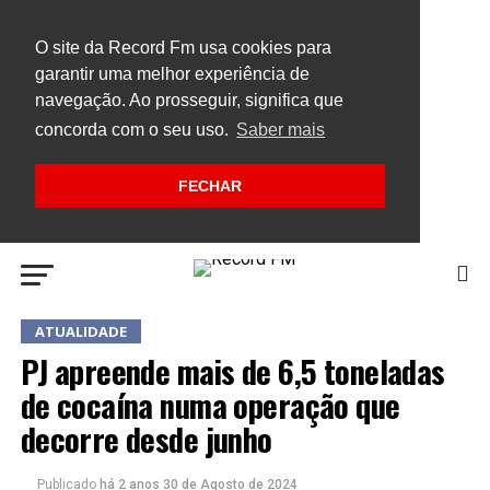
O site da Record Fm usa cookies para
garantir uma melhor experiência de
navegação. Ao prosseguir, significa que
concorda com o seu uso.
Saber mais
FECHAR
ATUALIDADE
PJ apreende mais de 6,5 toneladas
de cocaína numa operação que
decorre desde junho
Publicado
há 2 anos
30 de Agosto de 2024