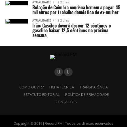
ATUALIDADE
há 2 dias
Relação de Coimbra condena homem a pagar 45
mil euros por trabalho doméstico de ex-mulher
ATUALIDADE
há 2 dias
Irão: Gasóleo deverá descer 12 cêntimos e
gasolina baixar 12,5 cêntimos na próxima
semana
COMO OUVIR?
FICHA TÉCNICA
TRANSPARÊNCIA
ESTATUTO EDITORIAL
POLÍTICA DE PRIVACIDADE
CONTACTOS
Copyright © 2019 | Record FM | Todos os direitos reservados