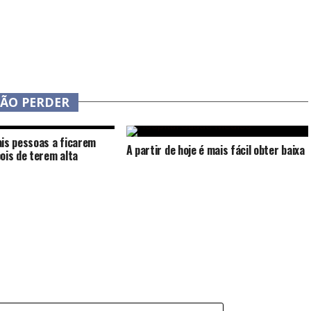
NÃO PERDER
is pessoas a ficarem
A partir de hoje é mais fácil obter baixa
ois de terem alta