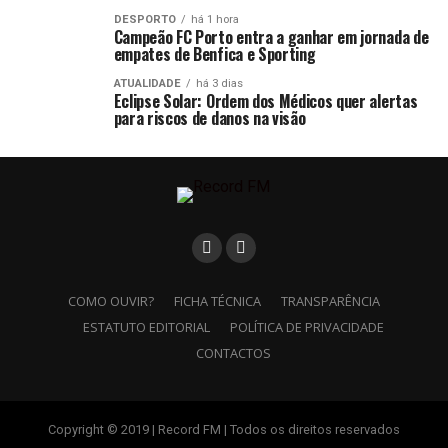
DESPORTO
há 1 hora
Campeão FC Porto entra a ganhar em jornada de
empates de Benfica e Sporting
ATUALIDADE
há 3 dias
Eclipse Solar: Ordem dos Médicos quer alertas
para riscos de danos na visão
COMO OUVIR?
FICHA TÉCNICA
TRANSPARÊNCIA
ESTATUTO EDITORIAL
POLÍTICA DE PRIVACIDADE
CONTACTOS
Copyright © 2019 | Record FM | Todos os direitos reservados