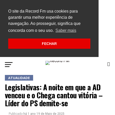
O site da Record Fm usa cookies para
garantir uma melhor experiência de
navegação. Ao prosseguir, significa que
concorda com o seu uso.
Saber mais
FECHAR
ATUALIDADE
Legislativas: A noite em que a AD
venceu e o Chega cantou vitória –
Líder do PS demite-se
Publicado
há 1 ano
19 de Maio de 2025