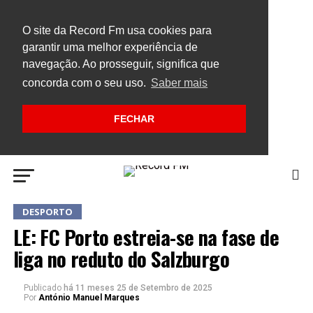
O site da Record Fm usa cookies para
garantir uma melhor experiência de
navegação. Ao prosseguir, significa que
concorda com o seu uso.
Saber mais
FECHAR
DESPORTO
LE: FC Porto estreia-se na fase de
liga no reduto do Salzburgo
Publicado
há 11 meses
25 de Setembro de 2025
Por
António Manuel Marques