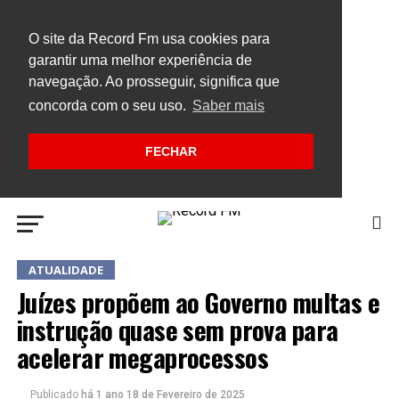
O site da Record Fm usa cookies para
garantir uma melhor experiência de
navegação. Ao prosseguir, significa que
concorda com o seu uso.
Saber mais
FECHAR
ATUALIDADE
Juízes propõem ao Governo multas e
instrução quase sem prova para
acelerar megaprocessos
Publicado
há 1 ano
18 de Fevereiro de 2025