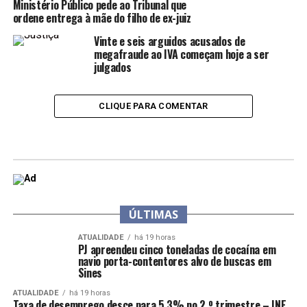
Ministério Público pede ao Tribunal que
ordene entrega à mãe do filho de ex-juiz
Vinte e seis arguidos acusados de
megafraude ao IVA começam hoje a ser
julgados
CLIQUE PARA COMENTAR
ÚLTIMAS
ATUALIDADE
há 19 horas
PJ apreendeu cinco toneladas de cocaína em
navio porta-contentores alvo de buscas em
Sines
ATUALIDADE
há 19 horas
Taxa de desemprego desce para 5,3% no 2.º trimestre – INE