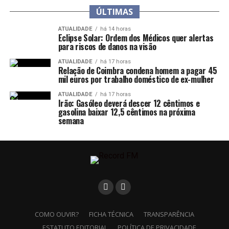
ÚLTIMAS
ATUALIDADE
há 14 horas
Eclipse Solar: Ordem dos Médicos quer alertas
para riscos de danos na visão
ATUALIDADE
há 17 horas
Relação de Coimbra condena homem a pagar 45
mil euros por trabalho doméstico de ex-mulher
ATUALIDADE
há 17 horas
Irão: Gasóleo deverá descer 12 cêntimos e
gasolina baixar 12,5 cêntimos na próxima
semana
COMO OUVIR?
FICHA TÉCNICA
TRANSPARÊNCIA
ESTATUTO EDITORIAL
POLÍTICA DE PRIVACIDADE