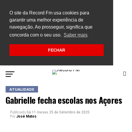
O site da Record Fm usa cookies para
garantir uma melhor experiência de
navegação. Ao prosseguir, significa que
concorda com o seu uso.
Saber mais
FECHAR
ATUALIDADE
Gabrielle fecha escolas nos Açores
Publicado
há 11 meses
25 de Setembro de 2025
Por
José Matos