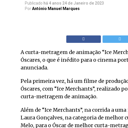
Publicado
há 4 anos
24 de Janeiro de 2023
Por
António Manuel Marques
A curta-metragem de animação “Ice Mercha
Óscares, o que é inédito para o cinema po
anunciada.
Pela primeira vez, há um filme de produçã
Óscares, com “Ice Merchants”, realizado p
curta-metragem de animação.
Além de “Ice Merchants”, na corrida a u
Laura Gonçalves, na categoria de melhor cur
Melo, para o Óscar de melhor curta-metr