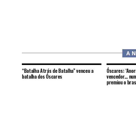
A 
“Batalha Atrás de Batalha” venceu a
Óscares: ‘Anor
batalha dos Óscares
vencedor… num
premiou o brasi