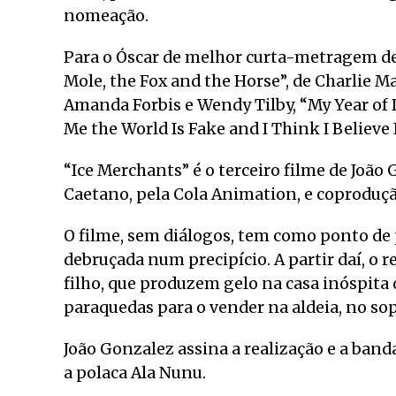
nomeação.
Para o Óscar de melhor curta-metragem d
Mole, the Fox and the Horse”, de Charlie M
Amanda Forbis e Wendy Tilby, “My Year of D
Me the World Is Fake and I Think I Believe
“Ice Merchants” é o terceiro filme de Joã
Caetano, pela Cola Animation, e coproduç
O filme, sem diálogos, tem como ponto d
debruçada num precipício. A partir daí, o 
filho, que produzem gelo na casa inóspita 
paraquedas para o vender na aldeia, no s
João Gonzalez assina a realização e a band
a polaca Ala Nunu.