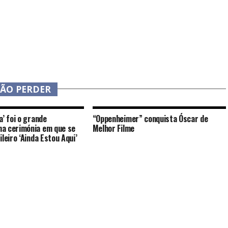
NÃO PERDER
a’ foi o grande
“Oppenheimer” conquista Óscar de
a cerimónia em que se
Melhor Filme
leiro ‘Ainda Estou Aqui’