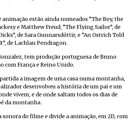
e animação estão ainda nomeados “The Boy, the
ackesy e Matthew Freud, “The Flying Sailor”, de
icks”, de Sara Gunnarsdóttir, e “An Ostrich Told
 It”, de Lachlan Pendragon.
o Gonzalez, tem produção portuguesa de Bruno
ão com França e Reino Unido.
e partida a imagem de uma casa numa montanha,
realizador desenvolveu a história de um pai e um
onde vivem, e de onde saltam todos os dias de
opé da montanha.
a sonora do filme e divide a animação, em 2D, com