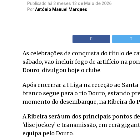
Publicado
há 3 meses
13 de Maio de 2026
Por
António Manuel Marques
As celebrações da conquista do título de c
sábado, vão incluir fogo de artifício na pon
Douro, divulgou hoje o clube.
Após encerrar a I Liga na receção ao Santa C
branco segue para o rio Douro, estando pr
momento do desembarque, na Ribeira do Por
A Ribeira será um dos principais pontos d
‘disc jockey’ e transmissão, em ecrã gigan
equipa pelo Douro.