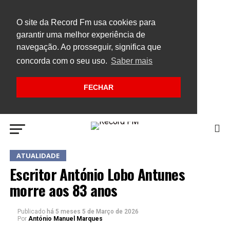
O site da Record Fm usa cookies para
garantir uma melhor experiência de
navegação. Ao prosseguir, significa que
concorda com o seu uso.
Saber mais
FECHAR
ATUALIDADE
Escritor António Lobo Antunes
morre aos 83 anos
Publicado
há 5 meses
5 de Março de 2026
Por
António Manuel Marques