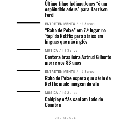
Último filme Indiana Jones “é um
esplêndido adeus” para Harrison
Ford
ENTRETENIMENTO
há 3 anos
“Rabo de Peixe” em 7.º lugar no
‘top’ da Netflix para séries em
línguas que não inglês
MÚSICA
há 3 anos
Cantora brasileira Astrud Gilberto
morre aos 83 anos
ENTRETENIMENTO
há 3 anos
Rabo de Peixe espera que série da
Netflix mude imagem da vila
MÚSICA
há 3 anos
Coldplay e fãs cantam fado de
Coimbra
PUBLICIDADE