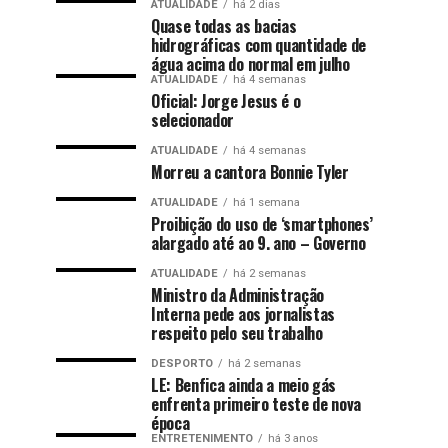
ATUALIDADE
há 2 dias
Quase todas as bacias
hidrográficas com quantidade de
água acima do normal em julho
ATUALIDADE
há 4 semanas
Oficial: Jorge Jesus é o
selecionador
ATUALIDADE
há 4 semanas
Morreu a cantora Bonnie Tyler
ATUALIDADE
há 1 semana
Proibição do uso de ‘smartphones’
alargado até ao 9. ano – Governo
ATUALIDADE
há 2 semanas
Ministro da Administração
Interna pede aos jornalistas
respeito pelo seu trabalho
DESPORTO
há 2 semanas
LE: Benfica ainda a meio gás
enfrenta primeiro teste de nova
época
ENTRETENIMENTO
há 3 anos