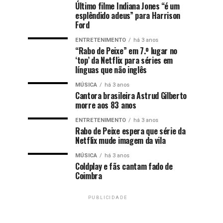
Último filme Indiana Jones “é um
esplêndido adeus” para Harrison
Ford
ENTRETENIMENTO
há 3 anos
“Rabo de Peixe” em 7.º lugar no
‘top’ da Netflix para séries em
línguas que não inglês
MÚSICA
há 3 anos
Cantora brasileira Astrud Gilberto
morre aos 83 anos
ENTRETENIMENTO
há 3 anos
Rabo de Peixe espera que série da
Netflix mude imagem da vila
MÚSICA
há 3 anos
Coldplay e fãs cantam fado de
Coimbra
PUBLICIDADE