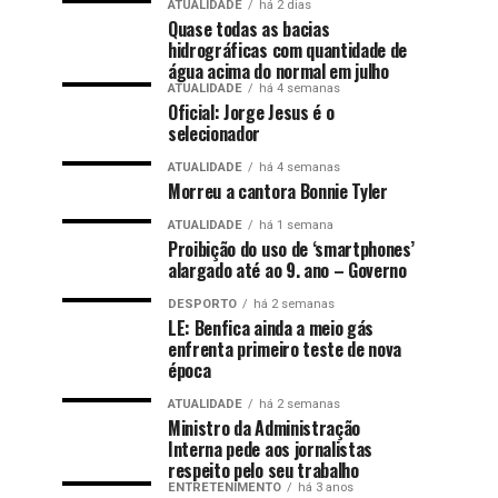
ATUALIDADE
há 2 dias
Quase todas as bacias
hidrográficas com quantidade de
água acima do normal em julho
ATUALIDADE
há 4 semanas
Oficial: Jorge Jesus é o
selecionador
ATUALIDADE
há 4 semanas
Morreu a cantora Bonnie Tyler
ATUALIDADE
há 1 semana
Proibição do uso de ‘smartphones’
alargado até ao 9. ano – Governo
DESPORTO
há 2 semanas
LE: Benfica ainda a meio gás
enfrenta primeiro teste de nova
época
ATUALIDADE
há 2 semanas
Ministro da Administração
Interna pede aos jornalistas
respeito pelo seu trabalho
ENTRETENIMENTO
há 3 anos