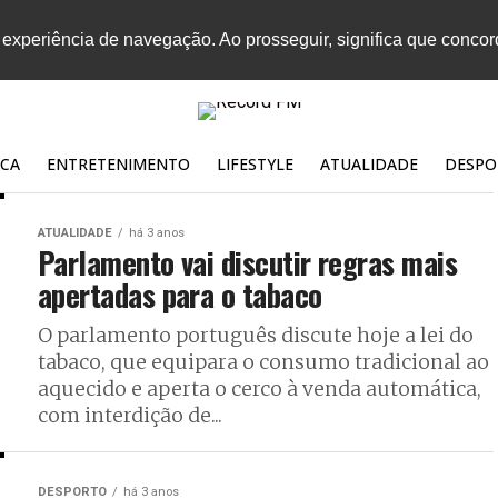
 experiência de navegação. Ao prosseguir, significa que conco
CA
ENTRETENIMENTO
LIFESTYLE
ATUALIDADE
DESPO
ATUALIDADE
há 3 anos
Parlamento vai discutir regras mais
apertadas para o tabaco
O parlamento português discute hoje a lei do
tabaco, que equipara o consumo tradicional ao
aquecido e aperta o cerco à venda automática,
com interdição de...
DESPORTO
há 3 anos